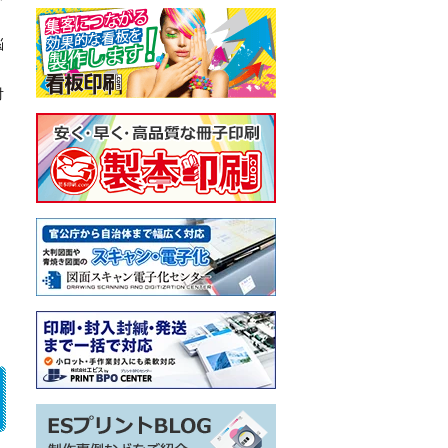
）
悩
対