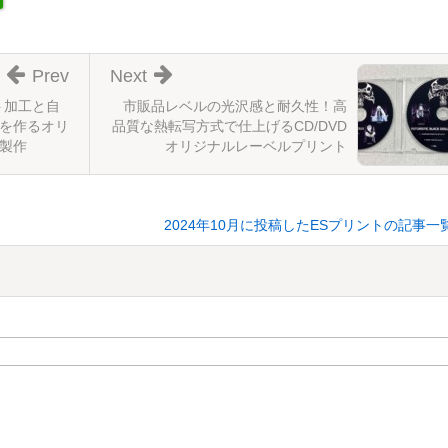
Prev
Next
ト加工と自
市販品レベルの光沢感と耐久性！高
を作るオリ
品質な熱転写方式で仕上げるCD/DVD
製作
オリジナルレーベルプリント
2024年10月に投稿したESプリントの記事一