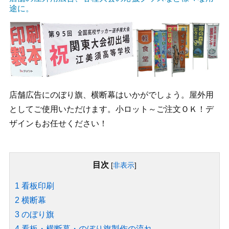
途に。
店舗広告にのぼり旗、横断幕はいかがでしょう。屋外用
としてご使用いただけます。小ロット～ご注文ＯＫ！デ
ザインもお任せください！
目次
[
非表示
]
1
看板印刷
2
横断幕
3
のぼり旗
4
看板・横断幕・のぼり旗製作の流れ