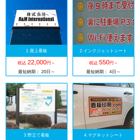
1.屋上看板
2.インクジェットシート
22,000
550
税込
円～
税込
円～
最短納期： 20日～
最短納期： 4日～
3.野立て看板
4.マグネットシート