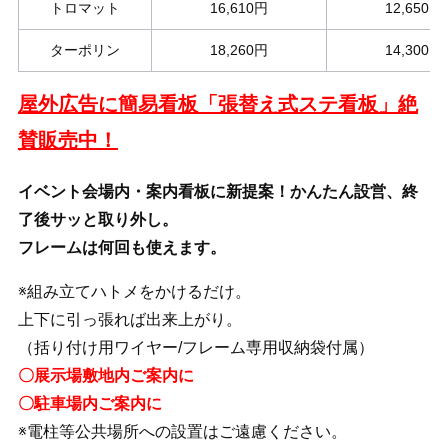
トロマット
16,610円
12,650円
ターポリン
18,260円
14,300円
屋外広告に簡易看板「張替え式ステ看板」絶
賛販売中！
イベント会場内・案内看板に新提案！かんたん設営、終
了後サッと取り外し。
フレームは何回も使えます。
※組み立てハトメをかけるだけ。
上下に引っ張れば出来上がり。
（括り付け用ワイヤー/フレーム専用収納袋付属）
〇展示場敷地内ご案内に
〇駐車場内ご案内に
※電柱等公共場所への設置はご遠慮ください。