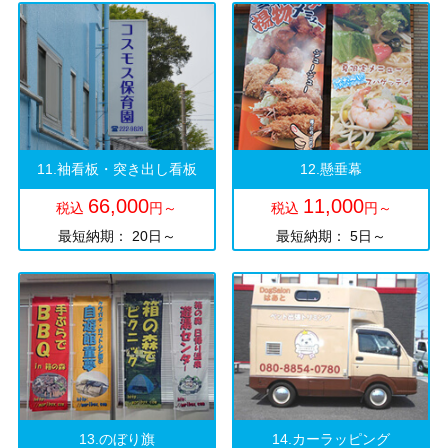
11.袖看板・突き出し看板
12.懸垂幕
66,000
11,000
税込
円～
税込
円～
最短納期： 20日～
最短納期： 5日～
13.のぼり旗
14.カーラッピング