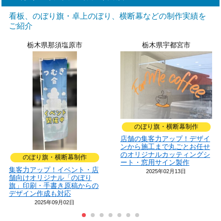
看板、のぼり旗・卓上のぼり、横断幕などの制作実績を
ご紹介
栃木県那須塩原市
栃木県宇都宮市
のぼり旗・横断幕制作
店舗の集客力アップ！デザイ
ンから施工まで丸ごとお任せ
のオリジナルカッティングシ
のぼり旗・横断幕制作
ート・窓用サイン製作
集客力アップ！イベント・店
2025年02月13日
舗向けオリジナル「のぼり
旗」印刷・手書き原稿からの
デザイン作成も対応
2025年09月02日