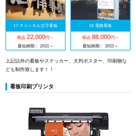
17.チャンネル文字看板
18.電飾看板
22,000
88,000
税込
円～
税込
円～
最短納期： 20日～
最短納期： 20日～
上記以外の看板やステッカー、大判ポスター、印刷物な
ども制作致します！！
看板印刷プリンタ