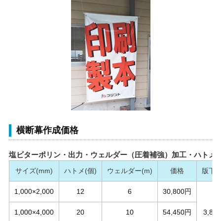
横断幕作成価格
塩ビターポリン・出力・ウェルダー（圧着補強）加工・ハトメ
サイズ(mm)
ハトメ(個)
ウェルダー(m)
価格
版下
1,000×2,000
12
6
30,800円
1,000×4,000
20
10
54,450円
3,85