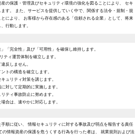
資産の保護・管理及びセキュリティ環境の強化を図ることにより、 セキ
します。 また、サービスを提供していく中で、関係する法令・規制・規
ことにより、 お客様から存在感のある「信頼される企業」として、将来
し、行動します。
性」「完全性」及び「可用性」を確保し維持します。
ュリティ運営体制を確立します。
て違反しません。
メントの構造を確立します。
セキュリティ対策を講じます。
員に対して定期的に実施します。
ュリティ事故防止に努めます。
た場合は、速やかに対応します。
た手順に従い、 情報セキュリティに対する事故及び弱点を報告する責任
ての情報資産の保護を危うくする行為を行った者は、 就業規則および法