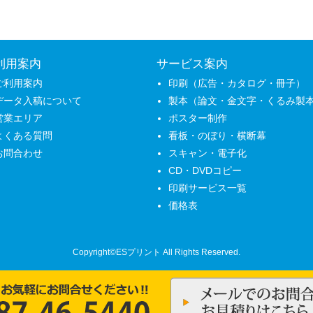
利用案内
サービス案内
ご利用案内
印刷（広告・カタログ・冊子）
データ入稿について
製本（論文・金文字・くるみ製
営業エリア
ポスター制作
よくある質問
看板・のぼり・横断幕
お問合わせ
スキャン・電子化
CD・DVDコピー
印刷サービス一覧
価格表
Copyright©ESプリント All Rights Reserved.