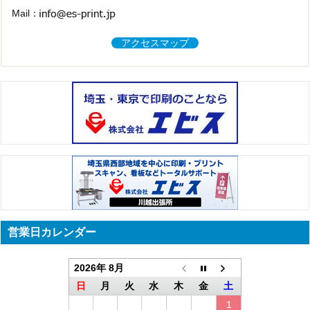
Mail：
アクセスマップ
営業日カレンダー
2026年 8月
日
月
火
水
木
金
土
1