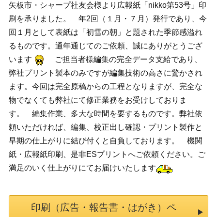
矢板市・シャープ社友会様より広報紙「nikko第53号」印
刷を承りました。 年2回（１月・７月）発行であり、今
回１月として表紙は「初雪の朝」と題された季節感溢れ
るものです。通年通じてのご依頼、誠にありがとうござ
います
ご担当者様編集の完全データ支給であり、
弊社プリント製本のみですが編集技術の高さに驚かされ
ます。今回は完全原稿からの工程となりますが、完全な
物でなくても弊社にて修正業務をお受けしておりま
す。 編集作業、多大な時間を要するものです。弊社依
頼いただければ、編集、校正出し確認・プリント製作と
早期の仕上がりに結び付くと自負しております。 機関
紙・広報紙印刷、是非ESプリントへご依頼ください。ご
満足のいく仕上がりにてお届けいたします
印刷（広告・報告書・はがき）ペ