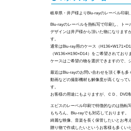
岐阜県・井戸様よりBlu-rayのレーベル
Blu-rayのレーベルを熱転写で印刷し、
デザインは井戸様から頂いた物になります
す。
通常はBlu-ray用のケース（H136×W1
（W136×H190×D14）をご希望されており
ケースはご希望の物を選択できますので、
最近はBlu-rayのお問い合わせを頂く事も
動画などの撮影機材も解像度が高くなっていま
す。
お客様の用途にもよりますが、ＣＤ、DVD
エビスのレーベル印刷で特徴的なのは熱転
もちろん、Blu-rayでも対応しております。
綺麗な映像、音楽を長く保管したいとお考
贈り物で作成したいというお客様も多くい