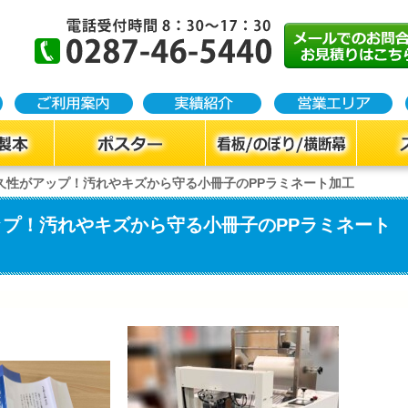
久性がアップ！汚れやキズから守る小冊子のPPラミネート加工
プ！汚れやキズから守る小冊子のPPラミネート