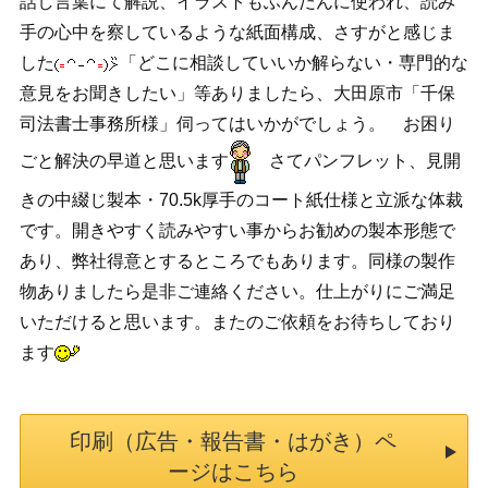
話し言葉にて解説、イラストもふんだんに使われ、読み
手の心中を察しているような紙面構成、さすがと感じま
した
「どこに相談していいか解らない・専門的な
意見をお聞きしたい」等ありましたら、大田原市「千保
司法書士事務所様」伺ってはいかがでしょう。 お困り
ごと解決の早道と思います
さてパンフレット、見開
きの中綴じ製本・70.5k厚手のコート紙仕様と立派な体裁
です。開きやすく読みやすい事からお勧めの製本形態で
あり、弊社得意とするところでもあります。同様の製作
物ありましたら是非ご連絡ください。仕上がりにご満足
いただけると思います。またのご依頼をお待ちしており
ます
印刷（広告・報告書・はがき）ペ
ージはこちら