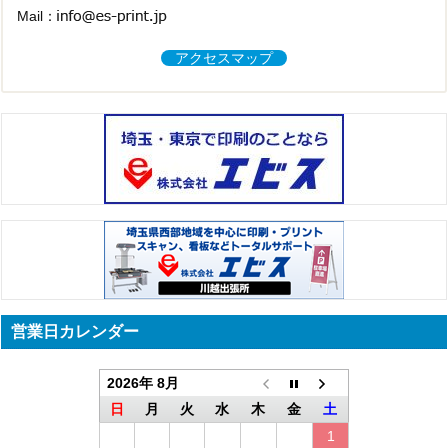
Mail：
アクセスマップ
営業日カレンダー
2026年 8月
日
月
火
水
木
金
土
1