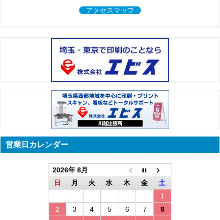
アクセスマップ
営業日カレンダー
2026年 8月
日
月
火
水
木
金
土
1
2
3
4
5
6
7
8