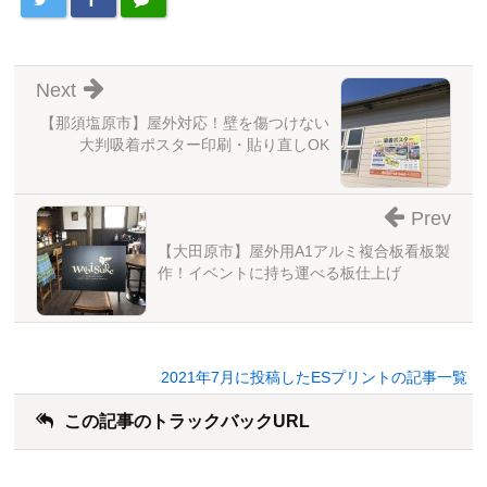
Next
【那須塩原市】屋外対応！壁を傷つけない
大判吸着ポスター印刷・貼り直しOK
Prev
【大田原市】屋外用A1アルミ複合板看板製
作！イベントに持ち運べる板仕上げ
2021年7月に投稿したESプリントの記事一覧
この記事のトラックバックURL