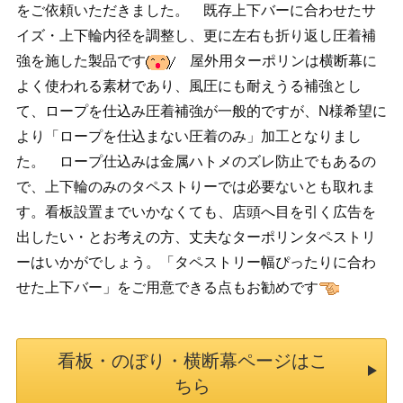
をご依頼いただきました。 既存上下バーに合わせたサ
イズ・上下輪内径を調整し、更に左右も折り返し圧着補
強を施した製品です
屋外用ターポリンは横断幕に
よく使われる素材であり、風圧にも耐えうる補強とし
て、ロープを仕込み圧着補強が一般的ですが、N様希望に
より「ロープを仕込まない圧着のみ」加工となりまし
た。 ロープ仕込みは金属ハトメのズレ防止でもあるの
で、上下輪のみのタペストりーでは必要ないとも取れま
す。看板設置までいかなくても、店頭へ目を引く広告を
出したい・とお考えの方、丈夫なターポリンタペストリ
ーはいかがでしょう。「タペストリー幅ぴったりに合わ
せた上下バー」をご用意できる点もお勧めです
看板・のぼり・横断幕ページはこ
ちら