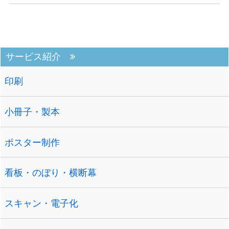
するため、印刷・発送代行・ビジネスプロセスアウトソーシング
（BPO）に特化した専門Webサイト「プリント ...
サービス紹介
印刷
小冊子・製本
ポスター制作
看板・のぼり・横断幕
スキャン・電子化